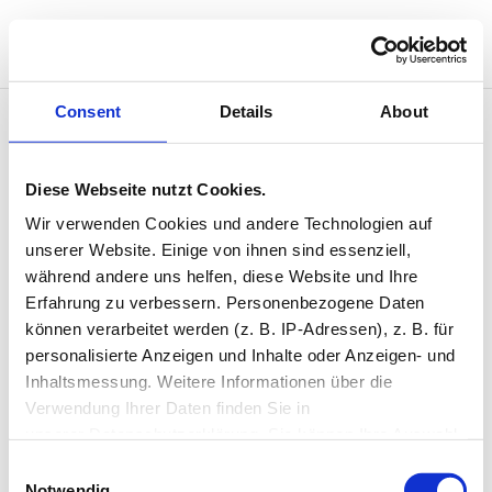
Consent
Details
About
Akrobatik
Diese Webseite nutzt Cookies.
Wir verwenden Cookies und andere Technologien auf 
August 13 @ 16:50
unserer Website. Einige von ihnen sind essenziell, 
16:50 — 17:40
(50′)
während andere uns helfen, diese Website und Ihre 
Studio 2
Erfahrung zu verbessern. Personenbezogene Daten 
können verarbeitet werden (z. B. IP-Adressen), z. B. für 
personalisierte Anzeigen und Inhalte oder Anzeigen- und 
Inhaltsmessung. Weitere Informationen über die 
Neueste Kommentare
Verwendung Ihrer Daten finden Sie in 
unserer Datenschutzerklärung. Sie können Ihre Auswahl 
jederzeit widerrufen oder anpassen.
Consent
Single Event Page
Notwendig