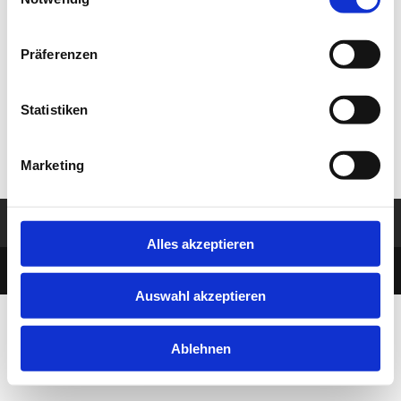
Selection
This is a single event page with sample content. This
layout is suitable for most websites and types of
business like gym, kindergarten, health or law related.
Präferenzen
Event hours component at the bottom of this page
shows all instances of this single event. Build-in sidebar
Statistiken
widgets shows upcoming events in the selected
categories.
Marketing
Impressum
Datenschutz
Alles akzeptieren
designed by MBDesign Berlin
Auswahl akzeptieren
Ablehnen