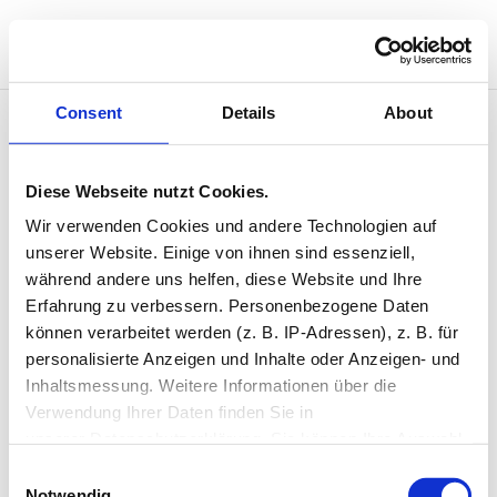
Consent
Details
About
Ballett III
Diese Webseite nutzt Cookies.
Wir verwenden Cookies und andere Technologien auf 
August 8 @ 11:30
unserer Website. Einige von ihnen sind essenziell, 
11:30 — 13:00
(1h 30′)
während andere uns helfen, diese Website und Ihre 
Studio 1
Erfahrung zu verbessern. Personenbezogene Daten 
können verarbeitet werden (z. B. IP-Adressen), z. B. für 
personalisierte Anzeigen und Inhalte oder Anzeigen- und 
Inhaltsmessung. Weitere Informationen über die 
Neueste Kommentare
Verwendung Ihrer Daten finden Sie in 
unserer Datenschutzerklärung. Sie können Ihre Auswahl 
jederzeit widerrufen oder anpassen.
Consent
Single Event Page
Notwendig