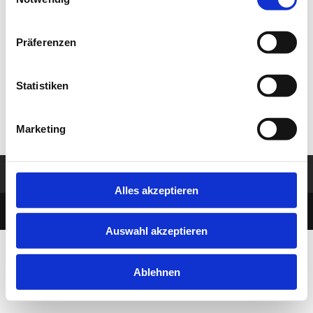
Selection
This is a single event page with sample content. This
layout is suitable for most websites and types of
business like gym, kindergarten, health or law related.
Präferenzen
Event hours component at the bottom of this page
shows all instances of this single event. Build-in sidebar
Statistiken
widgets shows upcoming events in the selected
categories.
Marketing
Impressum
Datenschutz
Alles akzeptieren
designed by MBDesign Berlin
Auswahl akzeptieren
Ablehnen