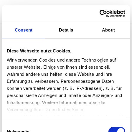
Consent
Details
About
Modern
Diese Webseite nutzt Cookies.
Wir verwenden Cookies und andere Technologien auf 
August 12 @ 17:30
unserer Website. Einige von ihnen sind essenziell, 
17:30 — 18:30
(1h)
während andere uns helfen, diese Website und Ihre 
Studio 2
Erfahrung zu verbessern. Personenbezogene Daten 
können verarbeitet werden (z. B. IP-Adressen), z. B. für 
personalisierte Anzeigen und Inhalte oder Anzeigen- und 
Inhaltsmessung. Weitere Informationen über die 
Neueste Kommentare
Verwendung Ihrer Daten finden Sie in 
unserer Datenschutzerklärung. Sie können Ihre Auswahl 
jederzeit widerrufen oder anpassen.
Consent
Single Event Page
Notwendig