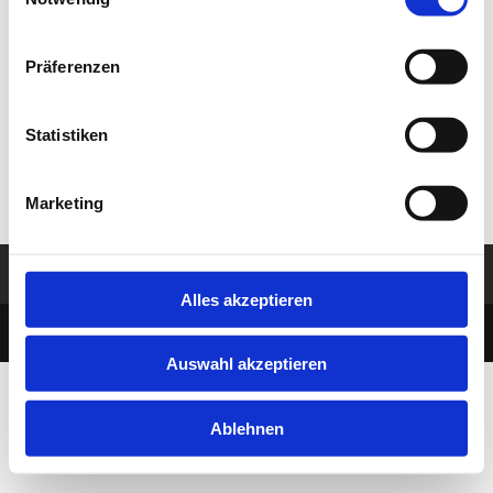
Selection
This is a single event page with sample content. This
layout is suitable for most websites and types of
business like gym, kindergarten, health or law related.
Präferenzen
Event hours component at the bottom of this page
shows all instances of this single event. Build-in sidebar
Statistiken
widgets shows upcoming events in the selected
categories.
Marketing
Impressum
Datenschutz
Alles akzeptieren
designed by MBDesign Berlin
Auswahl akzeptieren
Ablehnen