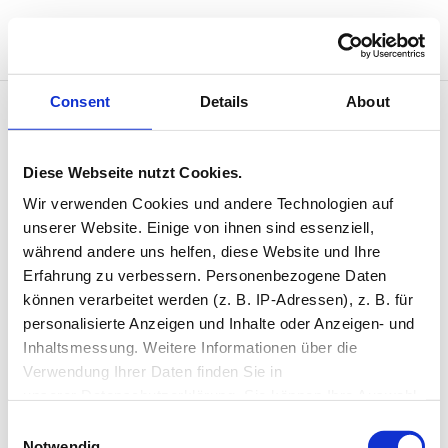
Consent
Details
About
Pilates I
Diese Webseite nutzt Cookies.
Wir verwenden Cookies und andere Technologien auf 
August 11 @ 19:30
unserer Website. Einige von ihnen sind essenziell, 
19:30 — 20:30
(1h)
während andere uns helfen, diese Website und Ihre 
Studio 1
Erfahrung zu verbessern. Personenbezogene Daten 
können verarbeitet werden (z. B. IP-Adressen), z. B. für 
personalisierte Anzeigen und Inhalte oder Anzeigen- und 
Inhaltsmessung. Weitere Informationen über die 
Neueste Kommentare
Verwendung Ihrer Daten finden Sie in 
unserer Datenschutzerklärung. Sie können Ihre Auswahl 
jederzeit widerrufen oder anpassen.
Consent
Single Event Page
Notwendig