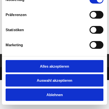
Selection
This is a single event page with sample content. This
layout is suitable for most websites and types of
business like gym, kindergarten, health or law related.
Präferenzen
Event hours component at the bottom of this page
shows all instances of this single event. Build-in sidebar
Statistiken
widgets shows upcoming events in the selected
categories.
Marketing
Impressum
Datenschutz
Alles akzeptieren
designed by MBDesign Berlin
Auswahl akzeptieren
Ablehnen