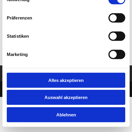
Selection
This is a single event page with sample content. This
layout is suitable for most websites and types of
business like gym, kindergarten, health or law related.
Präferenzen
Event hours component at the bottom of this page
shows all instances of this single event. Build-in sidebar
Statistiken
widgets shows upcoming events in the selected
categories.
Marketing
Impressum
Datenschutz
Alles akzeptieren
designed by MBDesign Berlin
Auswahl akzeptieren
Ablehnen