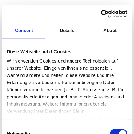
Consent
Details
About
Street & Jazz
Diese Webseite nutzt Cookies.
Wir verwenden Cookies und andere Technologien auf 
August 6 @ 18:30
unserer Website. Einige von ihnen sind essenziell, 
18:30 — 20:00
(1h 30′)
während andere uns helfen, diese Website und Ihre 
Studio 2
Erfahrung zu verbessern. Personenbezogene Daten 
können verarbeitet werden (z. B. IP-Adressen), z. B. für 
personalisierte Anzeigen und Inhalte oder Anzeigen- und 
Inhaltsmessung. Weitere Informationen über die 
Neueste Kommentare
Verwendung Ihrer Daten finden Sie in 
unserer Datenschutzerklärung. Sie können Ihre Auswahl 
jederzeit widerrufen oder anpassen.
Consent
Single Event Page
Notwendig