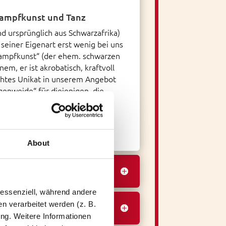
 Kampfkunst und Tanz
nd ursprünglich aus Schwarzafrika)
seiner Eigenart erst wenig bei uns
„Kampfkunst“ (der ehem. schwarzen
nem, er ist akrobatisch, kraftvoll
echtes Unikat in unserem Angebot
genweide“ für diejenigen, die
nliches mit uns probieren
ronato
About
essenziell, während andere 
 verarbeitet werden (z. B. 
ng. Weitere Informationen 