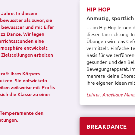
HIP HOP
 Jahre. In diesem
Anmutig, sportlich
bewusster als zuvor, sie
 bewusster und mit Eifer
… im Hip Hop lernen di
azz Dance. Wir legen
dieser Tanzrichtung. I
errichtsstunden eine
Übungen wird das Gef
Atmosphäre entwickelt
vermittelt. Einfache T
 Zielstellungen arbeiten
Basis für weiterführe
gesunden und den Bel
Bewegungsapparat. Im 
kraft ihres Körpers
mehrere kleine Choreo
utzen. Sie entwickeln
ihre eigenen Ideen mit
iten zeitweise mit Profis
ich die Klasse zu einer
Lehrer: Angélique Minai
he Temperamente den
htungen.
BREAKDANCE