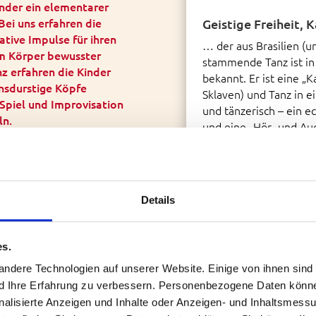
inder ein elementarer
Bei uns erfahren die
Geistige Freiheit,
ative Impulse für ihren
… der aus Brasilien (u
em Körper bewusster
stammende Tanz ist in 
 erfahren die Kinder
bekannt. Er ist eine 
ensdurstige Köpfe
Sklaven) und Tanz in ei
Spiel und Improvisation
und tänzerisch – ein 
ln.
und eine „Hör- und Au
Neues und Außergewöh
dass sie Basistechniken
möchten.
lten zu können.
Lehrer: Francesco Inco
t Gleichaltrigen in
Details
BALLETT
es.
dere Technologien auf unserer Website. Einige von ihnen sind 
d Ihre Erfahrung zu verbessern. Personenbezogene Daten können
BREAKDANCE
onalisierte Anzeigen und Inhalte oder Anzeigen- und Inhaltsmessu