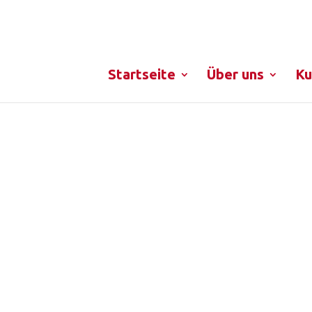
Startseite
Über uns
Ku
ach mit und tanz dich fre
 an einer kostenlosen Probestunde bitten wir um 
nde